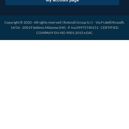
My account page
Copyright © 2020 - All rights reserved | Rotondi Group S.r.l. - Via Fratelli Rosselli,
14/16 - 20019 Settimo Milanese (MI) - P. Iva 09975740151 - CERTIFIED
COMPANY EN-ISO 9001:2015 e EAC