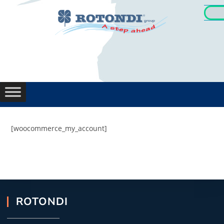
Machin
Oportu
[woocommerce_my_account]
ROTONDI