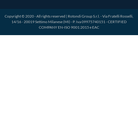
Copyright © 2020 - All rights reserved | Rotondi Group S.r.l. - Via Fratelli Rosselli,
14/16 - 20019 Settimo Milanese (MI) - P. Iva 09975740151 - CERTIFIED
COMPANY EN-ISO 9001:2015 e EAC