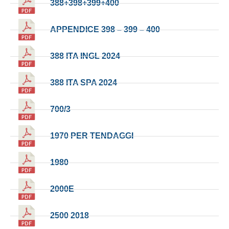
388+398+399+400
APPENDICE 398 – 399 – 400
388 ITA INGL 2024
388 ITA SPA 2024
700/3
1970 PER TENDAGGI
1980
2000E
2500 2018