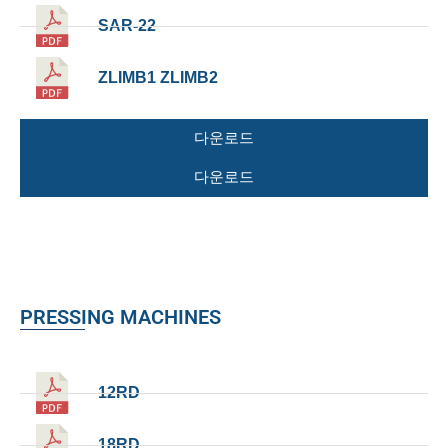
SAR-22
ZLIMB1 ZLIMB2
다운로드
다운로드
PRESSING MACHINES
12RD
18RD