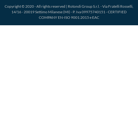
Copyright © 2020 - All rights reserved | Rotondi Group S.r.l. - Via Fratelli Rosselli,
14/16 - 20019 Settimo Milanese (MI) - P. Iva 09975740151 - CERTIFIED
COMPANY EN-ISO 9001:2015 e EAC