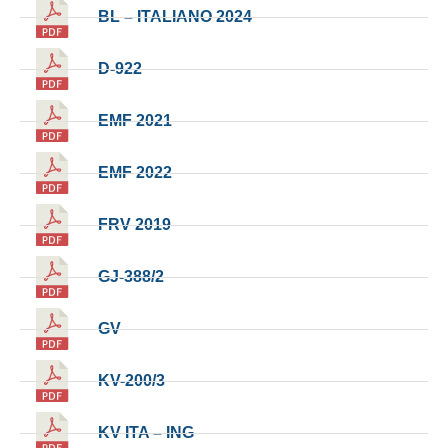
BL – ITALIANO 2024
D-922
EMF 2021
EMF 2022
FRV 2019
GJ-388/2
GV
KV-200/3
KV ITA – ING