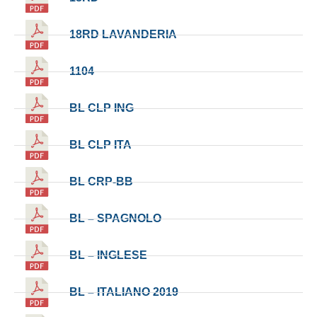
18RD LAVANDERIA
1104
BL CLP ING
BL CLP ITA
BL CRP-BB
BL – SPAGNOLO
BL – INGLESE
BL – ITALIANO 2019