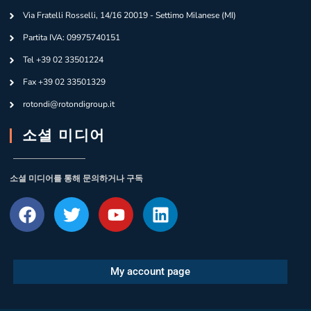
Via Fratelli Rosselli, 14/16 20019 - Settimo Milanese (MI)
Partita IVA: 09975740151
Tel +39 02 33501224
Fax +39 02 33501329
rotondi@rotondigroup.it
소셜 미디어
소셜 미디어를 통해 문의하거나 구독
My account page