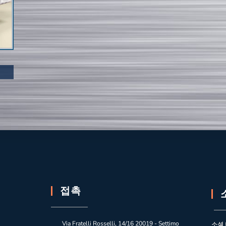
접촉
Via Fratelli Rosselli, 14/16 20019 - Settimo
소셜