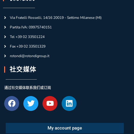
Via Fratelli Rosselli, 14/16 20019 - Settimo Milanese (MI)
Partita IVA: 09975740151
Tel +39 02 33501224
Fax +39 02 33501329
rotondi@rotondigroup.it
社交媒体
通过社交媒体联系我们或订阅
My account page