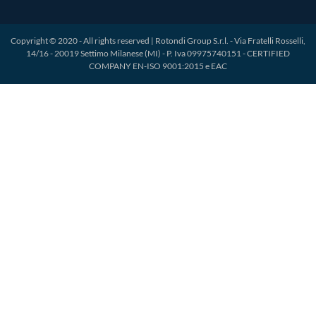
Copyright © 2020 - All rights reserved | Rotondi Group S.r.l. - Via Fratelli Rosselli,
14/16 - 20019 Settimo Milanese (MI) - P. Iva 09975740151 - CERTIFIED
COMPANY EN-ISO 9001:2015 e EAC