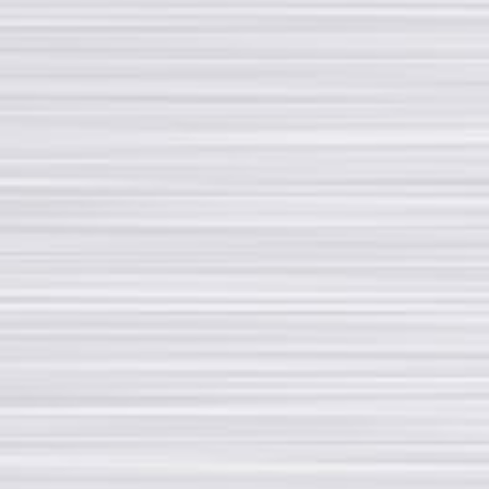
Tel +39 02 33501224
Fax +39 02 33501329
rotondi@rotondigroup.it
社交媒体
通过社交媒体联系我们或订阅
My account page
Copyright © 2020 - All rights reserved | Rotondi Group S.r.l. - Via Fratelli Rosselli,
14/16 - 20019 Settimo Milanese (MI) - P. Iva 09975740151 - CERTIFIED
COMPANY EN-ISO 9001:2015 e EAC