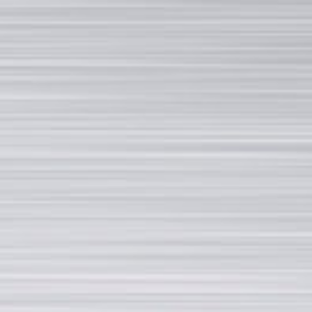
简体
You must be logged in to view this content.
ROTONDI
“罗东迪”拥有年 历史的经验。
"罗东迪"意味 着优质服务。
"罗东迪"设备 代表效率。
"罗东迪"意味着您能 找到正确的解决方案。