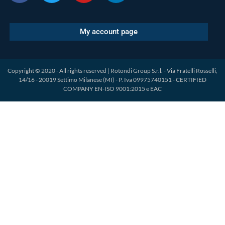
My account page
Copyright © 2020 - All rights reserved | Rotondi Group S.r.l. - Via Fratelli Rosselli,
14/16 - 20019 Settimo Milanese (MI) - P. Iva 09975740151 - CERTIFIED
COMPANY EN-ISO 9001:2015 e EAC