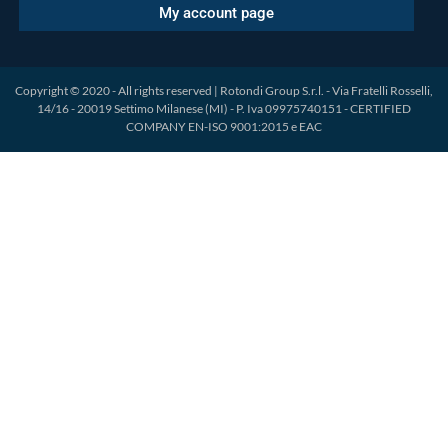
My account page
Copyright © 2020 - All rights reserved | Rotondi Group S.r.l. - Via Fratelli Rosselli,
14/16 - 20019 Settimo Milanese (MI) - P. Iva 09975740151 - CERTIFIED
COMPANY EN-ISO 9001:2015 e EAC