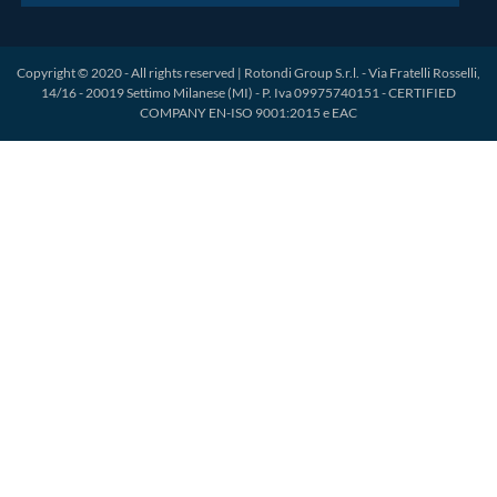
Copyright © 2020 - All rights reserved | Rotondi Group S.r.l. - Via Fratelli Rosselli,
14/16 - 20019 Settimo Milanese (MI) - P. Iva 09975740151 - CERTIFIED
COMPANY EN-ISO 9001:2015 e EAC