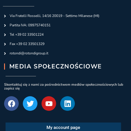
Via Fratelli Rosselli, 14/16 20019 - Settimo Milanese (MI)
Partita IVA: 09975740151
Tel +39 02 33501224
Fax +39 02 33501329
rotondi@rotondigroup.it
MEDIA SPOŁECZNOŚCIOWE
Skontaktuj się z nami za pośrednictwem mediów społecznościowych lub
zapisz się
My account page