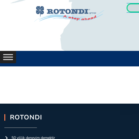
ROTONDI
50 yillik deneyim demektir