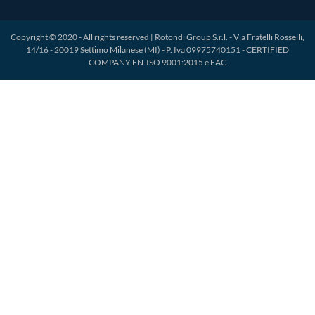
Copyright © 2020 - All rights reserved | Rotondi Group S.r.l. - Via Fratelli Rosselli,
14/16 - 20019 Settimo Milanese (MI) - P. Iva 09975740151 - CERTIFIED
COMPANY EN-ISO 9001:2015 e EAC