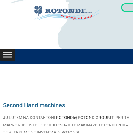
Makine
Munde
Second Hand machines
JU LUTEM NA KONTAKTONI
ROTONDI@ROTONDIGROUP.IT
PER TE
MARRE NJE LISTE TE PERDITESUAR TE MAKINAVE TE PERDORURA
TE VLEFSHME NE INVENTARIN ROTONDI