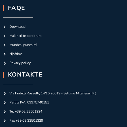
FAQE
Download
Makineri te perdorura
Mundesi punesimi
Njoftime
Privacy policy
KONTAKTE
Via Fratelli Rosselli, 14/16 20019 - Settimo Milanese (MI)
Partita IVA: 09975740151
Tel +39 02 33501224
Fax +39 02 33501329