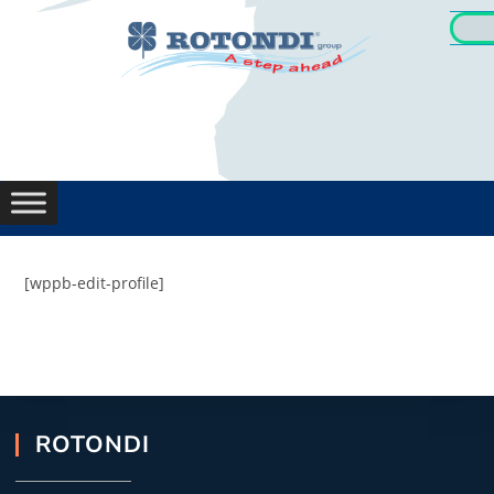
[wppb-edit-profile]
ROTONDI