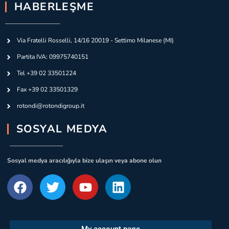
HABERLEŞME
Via Fratelli Rosselli, 14/16 20019 - Settimo Milanese (MI)
Partita IVA: 09975740151
Tel +39 02 33501224
Fax +39 02 33501329
rotondi@rotondigroup.it
SOSYAL MEDYA
Sosyal medya aracılığıyla bize ulaşın veya abone olun