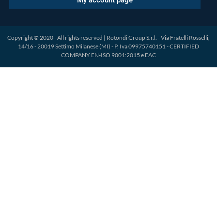
My account page
Copyright © 2020 - All rights reserved | Rotondi Group S.r.l. - Via Fratelli Rosselli,
14/16 - 20019 Settimo Milanese (MI) - P. Iva 09975740151 - CERTIFIED
COMPANY EN-ISO 9001:2015 e EAC