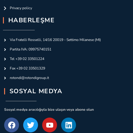
Privacy policy
HABERLEŞME
Via Fratelli Rosselli, 14/16 20019 - Settimo Milanese (MI)
Partita IVA: 09975740151
Tel +39 02 33501224
Fax +39 02 33501329
rotondi@rotondigroup.it
SOSYAL MEDYA
Sosyal medya aracılığıyla bize ulaşın veya abone olun