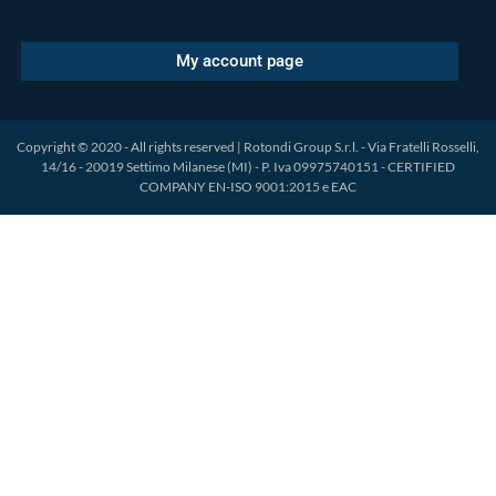
My account page
Copyright © 2020 - All rights reserved | Rotondi Group S.r.l. - Via Fratelli Rosselli,
14/16 - 20019 Settimo Milanese (MI) - P. Iva 09975740151 - CERTIFIED
COMPANY EN-ISO 9001:2015 e EAC