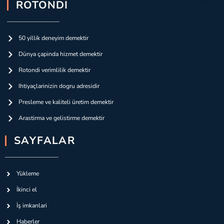
ROTONDI
50 yillik deneyim demektir
Dünya çapinda hizmet demektir
Rotondi verimlilik demektir
Ihtiyaçlarinizin dogru adresidir
Presleme ve kaliteli üretim demektir
Arastirma ve gelistirme demektir
SAYFALAR
Yükleme
İkinci el
İş imkanlari
Haberler