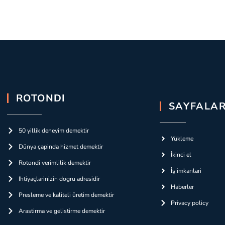
ROTONDI
SAYFALA
50 yillik deneyim demektir
Yükleme
Dünya çapinda hizmet demektir
İkinci el
Rotondi verimlilik demektir
İş imkanlari
Ihtiyaçlarinizin dogru adresidir
Haberler
Presleme ve kaliteli üretim demektir
Privacy policy
Arastirma ve gelistirme demektir