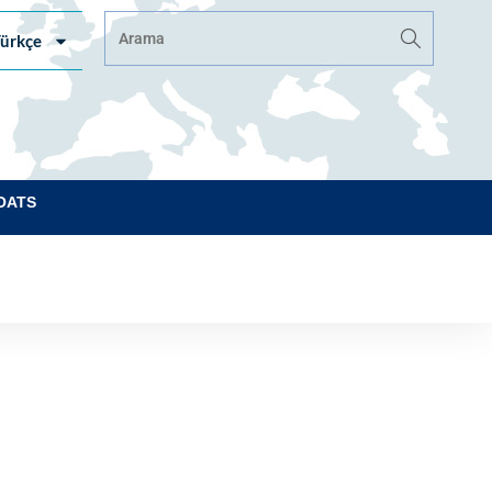
ürkçe
OATS