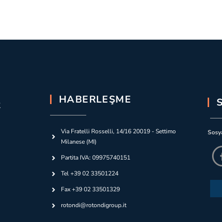
HABERLEŞME
R
Via Fratelli Rosselli, 14/16 20019 - Settimo
Sosya
Milanese (MI)
Partita IVA: 09975740151
Tel +39 02 33501224
Fax +39 02 33501329
rotondi@rotondigroup.it