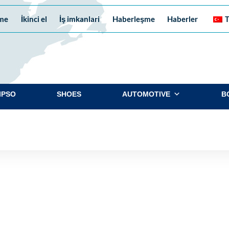
me
İkinci el
İş imkanlari
Haberleşme
Haberler
T
IPSO
SHOES
AUTOMOTIVE
B