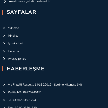
Arastirma ve gelistirme demektir
SAYFALAR
Yükleme
İkinci el
İş imkanlari
Haberler
Privacy policy
HABERLEŞME
Via Fratelli Rosselli, 14/16 20019 - Settimo Milanese (MI)
Partita IVA: 09975740151
Tel +39 02 33501224
Fax +39 02 33501329