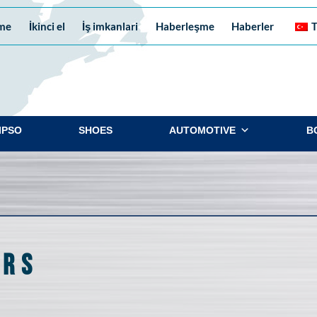
me
İkinci el
İş imkanlari
Haberleşme
Haberler
T
IPSO
SHOES
AUTOMOTIVE
B
ors