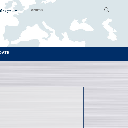
ürkçe
OATS