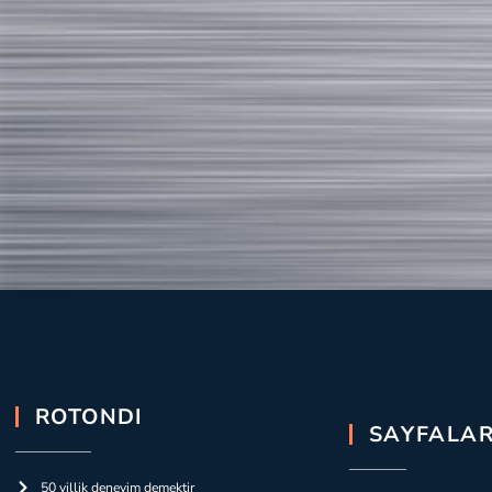
ROTONDI
SAYFALA
50 yillik deneyim demektir