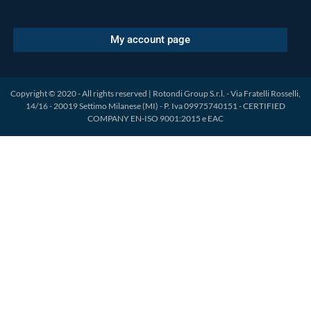
My account page
Copyright © 2020 - All rights reserved | Rotondi Group S.r.l. - Via Fratelli Rosselli,
14/16 - 20019 Settimo Milanese (MI) - P. Iva 09975740151 - CERTIFIED
COMPANY EN-ISO 9001:2015 e EAC