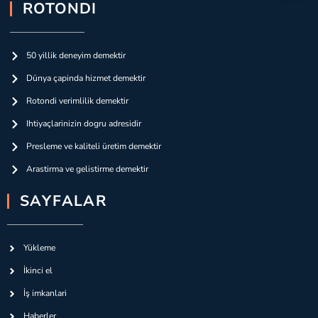
ROTONDI
50 yillik deneyim demektir
Dünya çapinda hizmet demektir
Rotondi verimlilik demektir
Ihtiyaçlarinizin dogru adresidir
Presleme ve kaliteli üretim demektir
Arastirma ve gelistirme demektir
SAYFALAR
Yükleme
İkinci el
İş imkanlari
Haberler